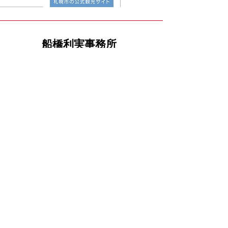
​船橋利実事務所
​【札幌事務所】
​〒060‐0042 北海道札幌市中央区大通西8丁目 ダ
イヤモンドビル2Ｆ
TEL
011-272-0171
/ FAX
011-272-0172
​【国会事務所】
​〒100-8962 千代田区永田町2-1-1
参議院議員会館424号室
TEL 03
-6550-0424 / FAX
03-6551-0424
​メッセージ
​政策
​プロフィール
​応援する
​プライバシーポリシー
お問合せ