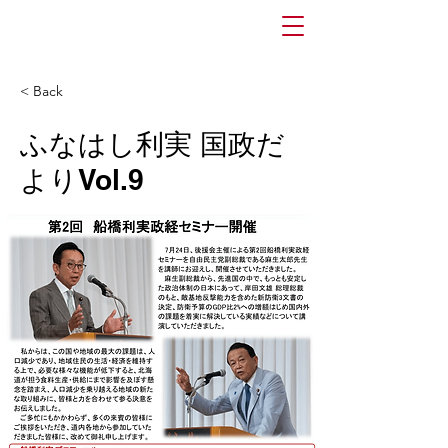
ふなはし利実
Official
website
< Back
ふなはし利実 国政だ
よりVol.9