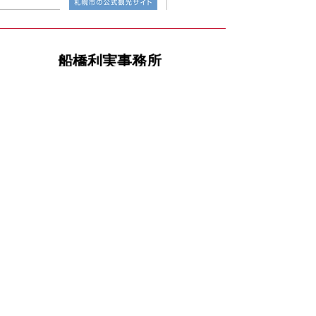
​船橋利実事務所
​【札幌事務所】
​〒060‐0042 北海道札幌市中央区大通西8丁目 ダ
イヤモンドビル2Ｆ
TEL
011-272-0171
/ FAX
011-272-0172
​【国会事務所】
​〒100-8962 千代田区永田町2-1-1
参議院議員会館424号室
TEL 03
-6550-0424 / FAX
03-6551-0424
​メッセージ
​政策
​プロフィール
​応援する
​プライバシーポリシー
お問合せ