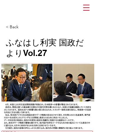
ふなはし利実
Official
website
< Back
ふなはし利実 国政だ
よりVol.27