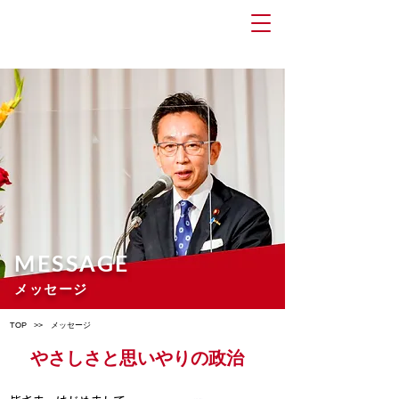
ふなはし利実
Official
website
​MESSAGE
​メッセージ
​>>
​TOP
​メッセージ
​やさしさと思いやりの政治