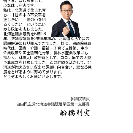
皆さま、はじめまして、
ふなはし利実です。
私は、北海道で生まれ育
ち、「世の中の不公平を
正したい」「世の中を明
るくしたい」という思い
から政治を志しました。
​北海道議会議員を5期18​
年、衆議院議員を2期6年務め、北海道ならではの
課題解決に取り組んできました。特に、衆議院議員
時代は、医療・介護・福祉・子育て支援策、中小
企業政策や国土強靭化対策、農林水産業政策にも
携わり、財務大臣政務官として、コロナ禍での大型
予算成立を経験しました。この経験を活かして、北
海道が抱えるさまざまな課題に向き合い、更なる発
展をとげるように努めて参ります。
どうぞよろしくお願いいたします。
​参議院議員
自由民主党北海道参議院選挙区第一支部長