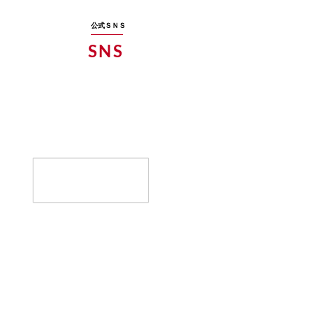
​公式ＳＮＳ​
SNS​
ＳＮＳでも日々の活動、更新中